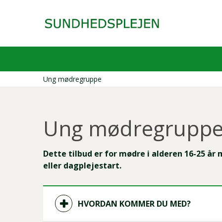
Gå
til
hovedindhold
Ung mødregruppe
Brødkrumme
Ung mødregrupp
Dette tilbud er for mødre i alderen 16-25 år
eller dagplejestart.
HVORDAN KOMMER DU MED?