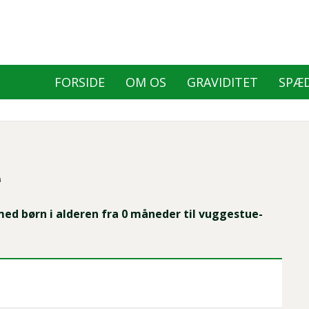
FORSIDE
OM OS
GRAVIDITET
SPÆ
Primær
navigation
e
 med børn i alderen fra 0 måneder til vuggestue-